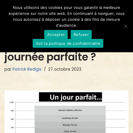
Nous utilisons des cookies pour vous garantir la meilleure
expérience sur notre site web. En continuant à naviguer, vous
Aller
nous autorisez à déposer un cookie à des fins de mesure
au
d'audience.
contenu
Accepter
Refuser
A quoi ressemble une
Voir la politique de confidentialité
journée parfaite ?
par
Patrick Bedigis
27 octobre 2023