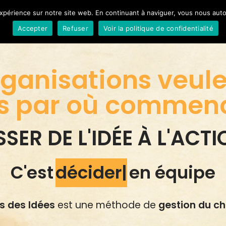
 expérience sur notre site web. En continuant à naviguer, vous nous aut
OFFRES & TA
Accepter
Refuser
Voir la politique de confidentialité
rganisations veule
s par où commenc
SER DE L'IDÉE À L'ACTI
C'est
décider
en équipe
s des Idées
est une méthode de
gestion du c