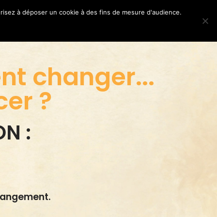
orisez à déposer un cookie à des fins de mesure d'audience.
RIFS
NOUS CONTACTER
BLOG
nt changer...
er ?
ON :
hangement.