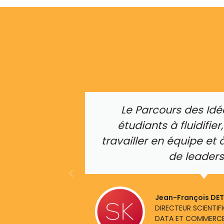
Le Parcours des Idé
étudiants à fluidifier,
travailler en équipe et à
de leaders
Jean-François DE
DIRECTEUR SCIENTIF
DATA ET COMMERCE