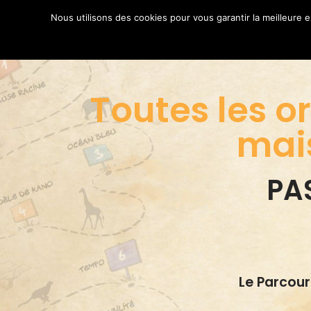
Nous utilisons des cookies pour vous garantir la meilleure
Aller
au
contenu
Toutes les o
mai
PAS
Le Parcour